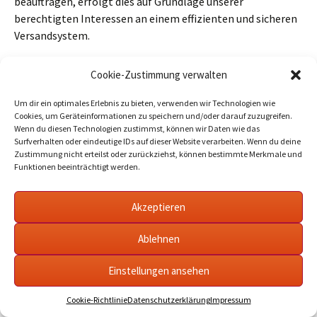
beauftragen, erfolgt dies auf Grundlage unserer
berechtigten Interessen an einem effizienten und sicheren
Versandsystem.
Hinweise zu Rechtsgrundlagen:
Der Versand der
Cookie-Zustimmung verwalten
Newsletter erfolgt auf Grundlage einer Einwilligung der
Empfänger oder, falls eine Einwilligung nicht erforderlich
Um dir ein optimales Erlebnis zu bieten, verwenden wir Technologien wie
Cookies, um Geräteinformationen zu speichern und/oder darauf zuzugreifen.
ist, auf Grundlage unserer berechtigten Interessen am
Wenn du diesen Technologien zustimmst, können wir Daten wie das
Direktmarketing, sofern und soweit diese gesetzlich, z.B.
Surfverhalten oder eindeutige IDs auf dieser Website verarbeiten. Wenn du deine
im Fall von Bestandskundenwerbung, erlaubt ist. Soweit wir
Zustimmung nicht erteilst oder zurückziehst, können bestimmte Merkmale und
Funktionen beeinträchtigt werden.
einen Dienstleister mit dem Versand von E-Mails
beauftragen, geschieht dies auf der Grundlage unserer
berechtigten Interessen. Das Registrierungsverfahren wird
Akzeptieren
auf der Grundlage unserer berechtigten Interessen
Ablehnen
aufgezeichnet, um nachzuweisen, dass es in
Übereinstimmung mit dem Gesetz durchgeführt wurde.
Einstellungen ansehen
Inhalte:
Informationen zu uns, unseren Leistungen und
Cookie-Richtlinie
Datenschutzerklärung
Impressum
Aktionen sowie aktuelle Informationen.