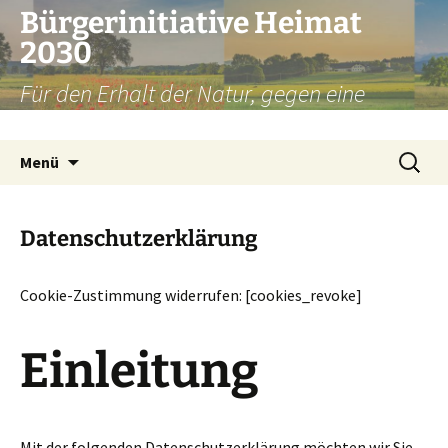
Zum
Bürgerinitiative Heimat
Inhalt
2030
springen
Für den Erhalt der Natur, gegen eine
Umfahrung Weilheim
Suchen
Menü
nach:
Datenschutzerklärung
Cookie-Zustimmung widerrufen: [cookies_revoke]
Einleitung
Mit der folgenden Datenschutzerklärung möchten wir Sie