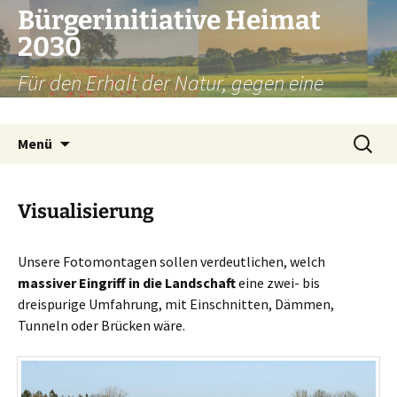
Zum
Bürgerinitiative Heimat
Inhalt
2030
springen
Für den Erhalt der Natur, gegen eine
Umfahrung Weilheim
Suchen
Menü
nach:
Visualisierung
Unsere Fotomontagen sollen verdeutlichen, welch
massiver Eingriff in die Landschaft
eine zwei- bis
dreispurige Umfahrung, mit Einschnitten, Dämmen,
Tunneln oder Brücken wäre.