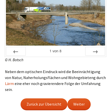
1
von
8
© H. Botsch
Zurück
Vor
Neben dem optischen Eindruck wird die Beeinrächtigung
von Natur, Naherholungsflächen und Wohngebieteng durch
Lärm
eine eher noch gravierendere Folge der Umfahrung
sein.
Zurück zur Übersicht
Weiter