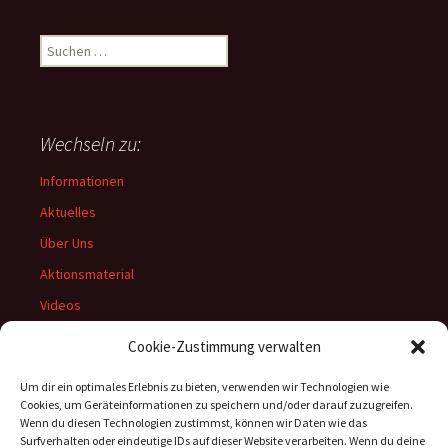
Suchen
nach:
Wechseln zu:
Informationen
Aktuelles
Über Uns
Aktionsmaterial
Videos
Archiv
Cookie-Zustimmung verwalten
Um dir ein optimales Erlebnis zu bieten, verwenden wir Technologien wie
Cookies, um Geräteinformationen zu speichern und/oder darauf zuzugreifen.
Wenn du diesen Technologien zustimmst, können wir Daten wie das
Rechtliches:
Surfverhalten oder eindeutige IDs auf dieser Website verarbeiten. Wenn du deine