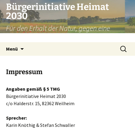
Zum
Bürgerinitiative Heimat
Inhalt
2030
springen
Für den Erhalt der Natur, gegen eine
Umfahrung Weilheim
Suchen
Menü
nach:
Impressum
Angaben gemäß § 5 TMG
Bürgerinitiative Heimat 2030
c/o Halderstr. 15, 82362 Weilheim
Sprecher:
Karin Knöthig & Stefan Schwaller