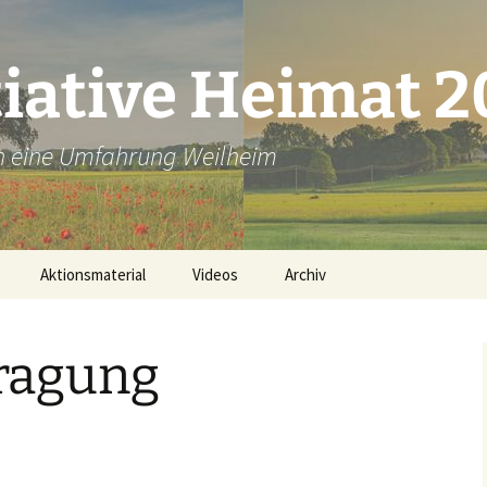
tiative Heimat 
en eine Umfahrung Weilheim
Aktionsmaterial
Videos
Archiv
Plakate ausdrucken
ragung
Bannerbestellung
Unsere Flyer
id
Lichter-Aktion Material