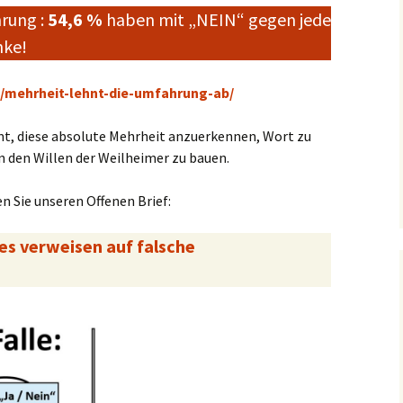
ner
rung :
54,6 %
haben mit „NEIN“ gegen jede
nke!
e/mehrheit-lehnt-die-umfahrung-ab/
mt, diese absolute Mehrheit anzuerkennen, Wort zu
 den Willen der Weilheimer zu bauen.
n Sie unseren Offenen Brief:
s verweisen auf falsche