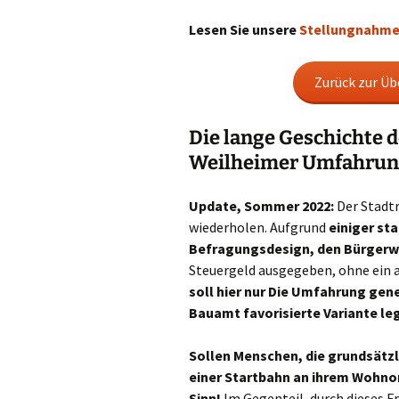
Lesen Sie unsere
Stellungnahme
Zurück zur Üb
Die lange Geschichte d
Weilheimer Umfahrun
Update, Sommer 2022:
Der Stadtr
wiederholen. Aufgrund
einiger sta
Befragungsdesign, den Bürgerwi
Steuergeld ausgegeben, ohne ein 
soll hier nur Die Umfahrung gen
Bauamt favorisierte Variante le
Sollen Menschen, die grundsätzl
einer Startbahn an ihrem Wohno
Sinn!
Im Gegenteil, durch dieses F