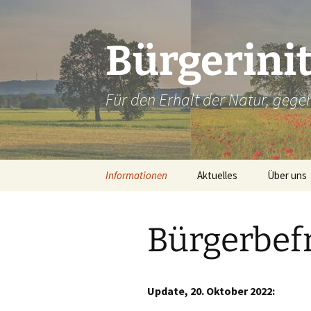
Zum
Inhalt
springen
Bürgerini
Für den Erhalt der Natur, geg
Informationen
Aktuelles
Über uns
Planungen
Ost-Tunnel
Bürgerbef
Blockade der Ost-
Visualisierung
Trassen
Großklinikum – Mit allen
Bürgerentsche
Tricks
Großklinikum:
Update, 20. Oktober 2022: