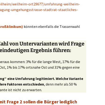
eilheim/weilheim-ort29677/umfahrung-weilheim-
ragung-umgehungsstrasse-stadtrat-staatliches-
Großklinikum)
könnten ebenfalls die Trassenwahl
ahl von Untervarianten wird Frage
eindeutigen Ergebnis führen:
eraus kommen: 3% für die lange West, 17% für die
 Ost, 1% bis 17% ortsnahe Ost und 31% gegen eine
g“ eine Umfahrung legitimiert.
Welche Variante
dere Faktoren entschieden
, denn mehr als 50 %
nte ist nicht zu erwarten.
it Frage 2 sollen die Bürger lediglich