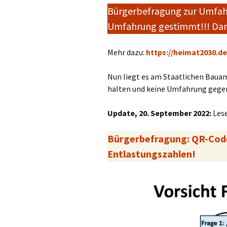
Entlastung?
VCD-Lärmrech
Bürgerbefragung zur Umfah
Umfahrung gestimmt!!! Da
Lärm
Mehr dazu:
https://heimat2030.d
Verkehr
Tunnelbau
Nun liegt es am Staatlichen Baua
halten und keine Umfahrung gegen
Überregionale
Auswirkungen
Update, 20. September 2022:
Lese
Naturschutz
Bürgerbefragung: QR-Code
Flächenverbrauch
Entlastungszahlen!
Treibstoffverbrauch und
Klimaschutz
Gestaltungsoptionen