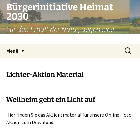
Zum
Bürgerinitiative Heimat
Inhalt
2030
springen
Für den Erhalt der Natur, gegen eine
Umfahrung Weilheim
Suchen
Menü
nach:
Lichter-Aktion Material
Weilheim geht ein Licht auf
Hier finden Sie das Aktionsmaterial für unsere Online-Foto-
Aktion zum Download.