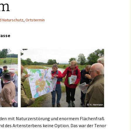
im
ner
d Naturschutz
,
Ortstermin
rasse
den mit Naturzerstörung und enormem Flächenfraß
nd des Artensterbens keine Option. Das war der Tenor