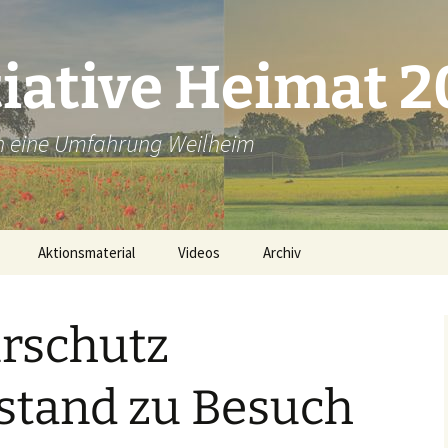
tiative Heimat 
en eine Umfahrung Weilheim
Aktionsmaterial
Videos
Archiv
Plakate ausdrucken
rschutz
Bannerbestellung
Unsere Flyer
stand zu Besuch
id
Lichter-Aktion Material