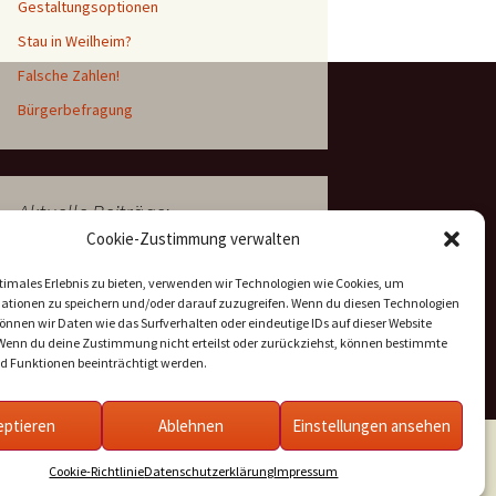
Gestaltungsoptionen
Stau in Weilheim?
Falsche Zahlen!
Bürgerbefragung
Aktuelle Beiträge:
Cookie-Zustimmung verwalten
B2 Ausbau Wielenbach: Offener Brief
timales Erlebnis zu bieten, verwenden wir Technologien wie Cookies, um
Variantenentscheidung durch die
ationen zu speichern und/oder darauf zuzugreifen. Wenn du diesen Technologien
Handwerkskammer?!?
nnen wir Daten wie das Surfverhalten oder eindeutige IDs auf dieser Website
 Wenn du deine Zustimmung nicht erteilst oder zurückziehst, können bestimmte
Stoppt den B2-Ausbau
 Funktionen beeinträchtigt werden.
eptieren
Ablehnen
Einstellungen ansehen
Cookie-Richtlinie
Datenschutzerklärung
Impressum