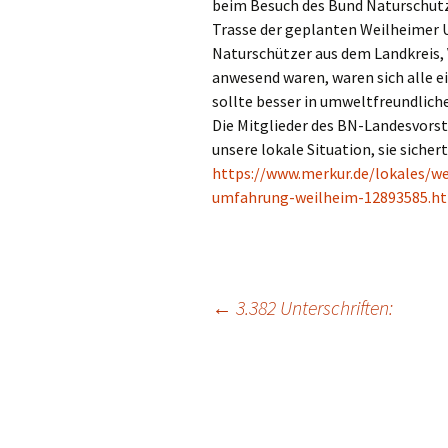
Stau in Weilheim?
beim Besuch des Bund Naturschutz
Trasse der geplanten Weilheimer 
Falsche Zahlen!
Naturschützer aus dem Landkreis, 
anwesend waren, waren sich alle 
Bürgerbefragung
sollte besser in umweltfreundliche
Die Mitglieder des BN-Landesvorst
unsere lokale Situation, sie siche
https://www.merkur.de/lokales/w
umfahrung-weilheim-12893585.h
Beitragsnavigation
←
3.382 Unterschriften: