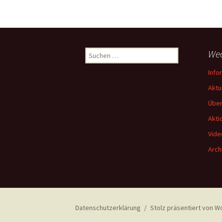
Suchen
Wec
nach:
Info
Aktu
Über
Akti
Vide
Arch
Datenschutzerklärung
Stolz präsentiert von 