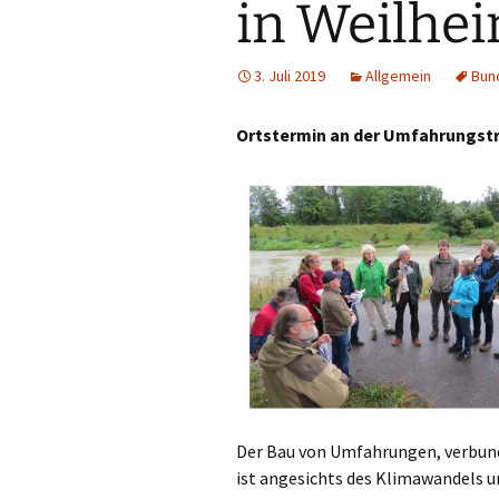
in Weilhe
Entlastung?
VCD-Lärmrech
Lärm
3. Juli 2019
Allgemein
Bun
Verkehr
Ortstermin an der Umfahrungst
Tunnelbau
Überregionale
Auswirkungen
Naturschutz
Flächenverbrauch
Treibstoffverbrauch und
Klimaschutz
Gestaltungsoptionen
Der Bau von Umfahrungen, verbun
ist angesichts des Klimawandels u