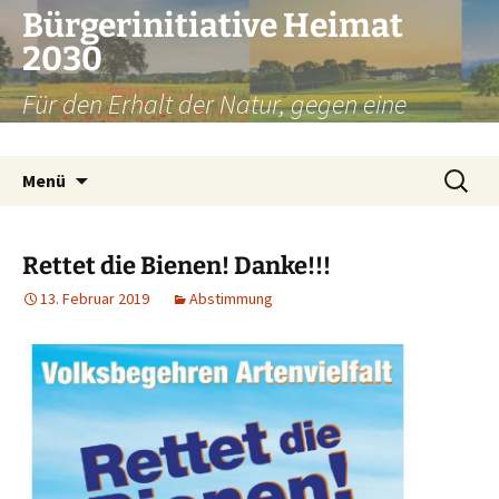
Zum
Bürgerinitiative Heimat
Inhalt
2030
springen
Für den Erhalt der Natur, gegen eine
Umfahrung Weilheim
Suchen
Menü
nach:
Rettet die Bienen! Danke!!!
13. Februar 2019
Abstimmung