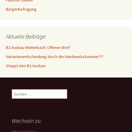
Falsche Zahlen!
Bürgerbefragung
Aktuelle Beiträge:
B2 Ausbau Wielenbach: Offener Brief
Variantenentscheidung durch die Handwerkskammer?!?
Stoppt den B2-Ausbau
Suchen
nach:
Wechseln zu:
Informationen