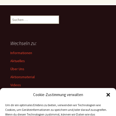
Suchen
nach:
Wechseln zu:
Informationen
Aktuelles
Über Uns
Aktionsmaterial
Videos
Archiv
Cookie-Zustimmung verwalten
Um dir ein optimales Erlebnis zu bieten, verwenden wir Technologien wie
Cookies, um Geräteinformationen zu speichern und/oder darauf zuzugreifen.
Wenn du diesen Technologien zustimmst, können wir Daten wie das