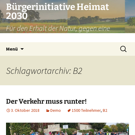
Zum
Bürgerinitiative Heimat
Inhalt
2030
springen
Für den Erhalt der Natur, gegen eine
Umfahrung Weilheim
Suchen
Menü
nach:
Schlagwortarchiv: B2
Der Verkehr muss runter!
3. Oktober 2018
Demo
1500 Teilnehmer
,
B2