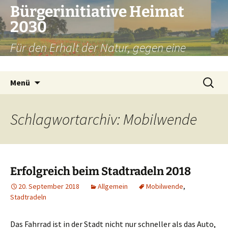
Zum
Bürgerinitiative Heimat
Inhalt
2030
springen
Für den Erhalt der Natur, gegen eine
Umfahrung Weilheim
Suchen
Menü
nach:
Schlagwortarchiv: Mobilwende
Erfolgreich beim Stadtradeln 2018
20. September 2018
Allgemein
Mobilwende
,
Stadtradeln
Das Fahrrad ist in der Stadt nicht nur schneller als das Auto,