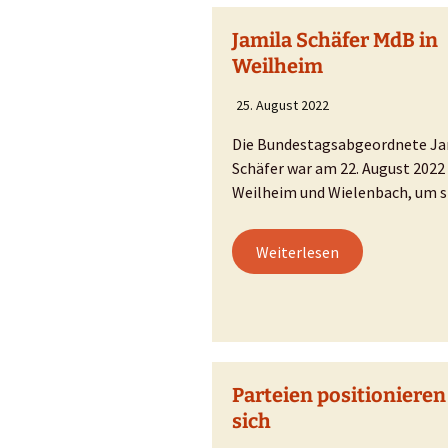
Entlastung?
VCD-Lärmrech
Jamila Schäfer MdB in
Lärm
Weilheim
Verkehr
25. August 2022
Die Bundestagsabgeordnete Ja
Tunnelbau
Schäfer war am 22. August 2022 
Weilheim und Wielenbach, um 
Überregionale
Auswirkungen
Weiterlesen
Naturschutz
Flächenverbrauch
Treibstoffverbrauch und
Klimaschutz
Parteien positionieren
Gestaltungsoptionen
sich