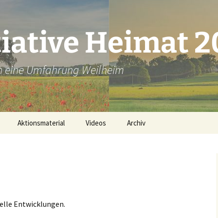
tiative Heimat 
en eine Umfahrung Weilheim
Aktionsmaterial
Videos
Archiv
Plakate ausdrucken
Bannerbestellung
Unsere Flyer
id
uelle Entwicklungen.
Lichter-Aktion Material