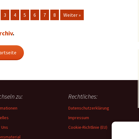
3
4
5
6
7
8
Weiter »
rchiv
.
artseite
hseln zu:
Rechtliches:
rmationen
Datenschutzerklärung
elles
Impressum
 Uns
Cookie-Richtlinie (EU)
onsmaterial