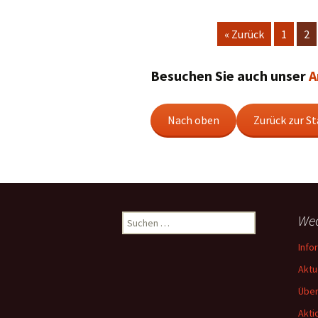
« Zurück
1
2
Besuchen Sie auch unser
A
Nach oben
Zurück zur St
Suchen
Wec
nach:
Info
Aktu
Über
Akti