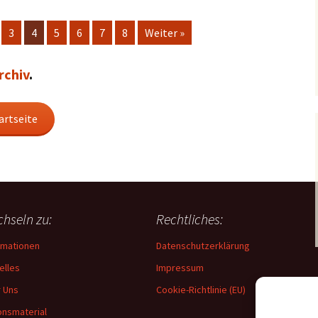
3
4
5
6
7
8
Weiter »
rchiv
.
artseite
hseln zu:
Rechtliches:
rmationen
Datenschutzerklärung
elles
Impressum
 Uns
Cookie-Richtlinie (EU)
onsmaterial