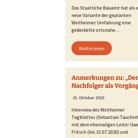
Stau in Weilheim?
Das Staatliche Bauamt hat als 
Falsche Zahlen!
neue Variante der geplanten
Weilheimer Umfahrung eine
Bürgerbefragung
gedeckelte ortsnahe…
Weiterlesen
Anmerkungen zu: „De
Nachfolger als Vorgän
25. Oktober 2020
Interview des Weilheimer
Tagblattes (Sebastian Tauchni
mit dem ehemaligen Leiter Uw
Fritsch (bis 31.07.2020) und