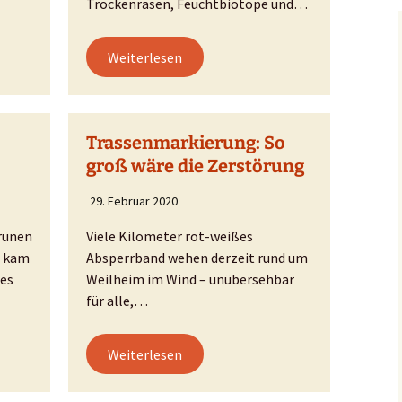
Trockenrasen, Feuchtbiotope und…
Weiterlesen
Trassenmarkierung: So
groß wäre die Zerstörung
29. Februar 2020
rünen
Viele Kilometer rot-weißes
, kam
Absperrband wehen derzeit rund um
des
Weilheim im Wind – unübersehbar
für alle,…
Weiterlesen