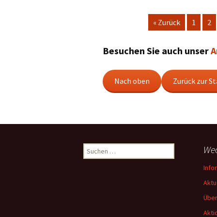
« Zurück
1
2
Besuchen Sie auch unser
A
Nach oben
Zurück zur St
Suchen
Wec
nach:
Info
Aktu
Über
Akti