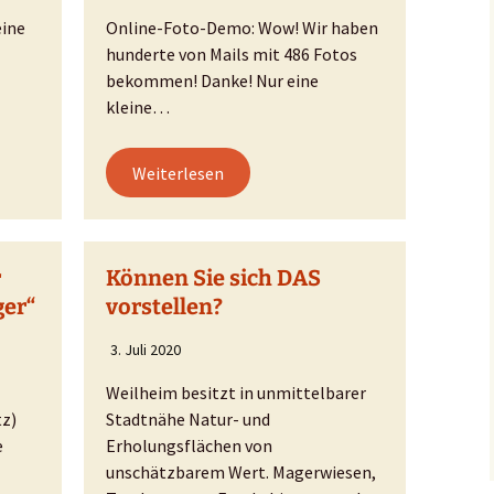
eine
Online-Foto-Demo: Wow! Wir haben
hunderte von Mails mit 486 Fotos
bekommen! Danke! Nur eine
kleine…
Weiterlesen
r
Können Sie sich DAS
ger“
vorstellen?
3. Juli 2020
Weilheim besitzt in unmittelbarer
tz)
Stadtnähe Natur- und
e
Erholungsflächen von
unschätzbarem Wert. Magerwiesen,