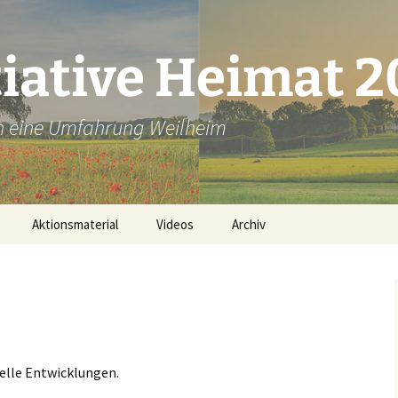
tiative Heimat 
en eine Umfahrung Weilheim
Aktionsmaterial
Videos
Archiv
Plakate ausdrucken
Bannerbestellung
Unsere Flyer
id
uelle Entwicklungen.
Lichter-Aktion Material