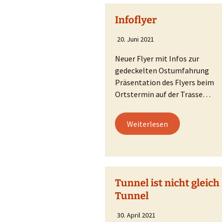
Entlastung?
VCD-Lärmrech
Infoflyer
Lärm
20. Juni 2021
Verkehr
Neuer Flyer mit Infos zur
gedeckelten Ostumfahrung
Tunnelbau
Präsentation des Flyers beim
Ortstermin auf der Trasse…
Überregionale
Auswirkungen
Weiterlesen
Naturschutz
Flächenverbrauch
Treibstoffverbrauch und
Klimaschutz
Tunnel ist nicht gleich
Tunnel
Gestaltungsoptionen
30. April 2021