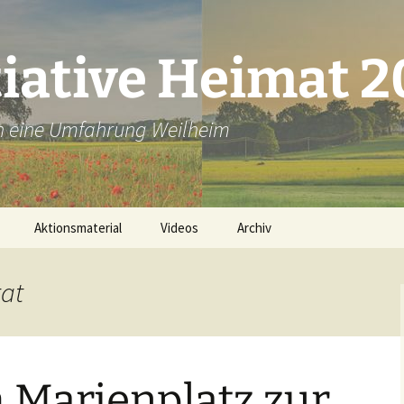
tiative Heimat 
en eine Umfahrung Weilheim
Aktionsmaterial
Videos
Archiv
Plakate ausdrucken
rat
Bannerbestellung
Unsere Flyer
id
Marienplatz zur
Lichter-Aktion Material