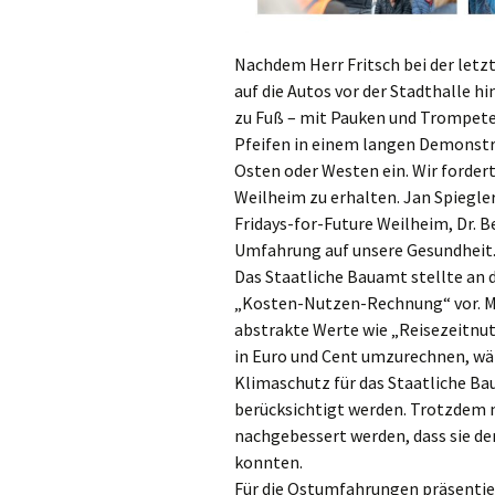
Stau in Weilheim?
Falsche Zahlen!
Nachdem Herr Fritsch bei der let
auf die Autos vor der Stadthalle 
Bürgerbefragung
zu Fuß – mit Pauken und Trompete
Pfeifen in einem langen Demonst
Osten oder Westen ein. Wir forder
Weilheim zu erhalten. Jan Spiegler
Fridays-for-Future Weilheim, Dr. B
Umfahrung auf unsere Gesundheit
Das Staatliche Bauamt stellte an 
„Kosten-Nutzen-Rechnung“ vor. Me
abstrakte Werte wie „Reisezeitnut
in Euro und Cent umzurechnen, wä
Klimaschutz für das Staatliche Ba
berücksichtigt werden. Trotzdem 
nachgebessert werden, dass sie d
konnten.
Für die Ostumfahrungen präsentie