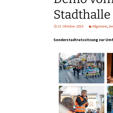
Entlastung?
VCD-Lärmrech
Stadthalle
Lärm
Verkehr
15. Oktober 2019
Allgemein
,
D
Tunnelbau
Sonderstadtratssitzung zur Um
Überregionale
Auswirkungen
Naturschutz
Flächenverbrauch
Treibstoffverbrauch und
Klimaschutz
Gestaltungsoptionen