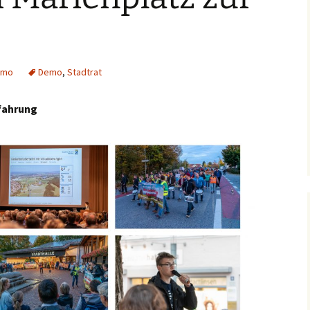
ner
emo
Demo
,
Stadtrat
fahrung