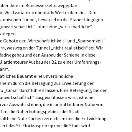
h über dem im Bundesverkehrswegeplan
e Westvarianten ebenfalls Werte über eins. Den
ännischen Tunnel, bewerteten die Planer hingegen
„unwirtschaftlich“, ohne eine „wirtschaftliche“
zulegen.
die Gebote der „Wirtschaftlichkeit“ und „Sparsamkeit“
n, weswegen der Tunnel „nicht realistisch“ sei. Wir
Radwegebau und den Ausbau der Schiene in diese
lliardenteurer Ausbau der B2 zu einer Umfahrungs-
sam“.
atliches Bauamt eine unverbindliche
lheim durch die Befragung zur Erweiterung der
 „Cima“ durchführen lassen. Eine Befragung, bei der
„unwirtschaftlich“ ausgeschlossen wird, ist eine
n zur Auswahl stehen, die in unmittelbarer Nähe von
en, die Naherholungsgebiete der Stadt
haftliche Nutzflächen vernichten und die Entwicklung
iert das St. Floriansprinzip und die Stadt wird