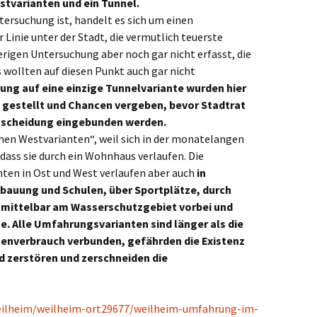
stvarianten und ein Tunnel.
tersuchung ist, handelt es sich um einen
Linie unter der Stadt, die vermutlich teuerste
erigen Untersuchung aber noch gar nicht erfasst, die
 wollten auf diesen Punkt auch gar nicht
erung auf eine einzige Tunnelvariante wurden hier
 gestellt und Chancen vergeben, bevor Stadtrat
ntscheidung eingebunden werden.
hen Westvarianten“, weil sich in der monatelangen
dass sie durch ein Wohnhaus verlaufen. Die
ten in Ost und West verlaufen aber auch
in
auung und Schulen, über Sportplätze, durch
nmittelbar am Wasserschutzgebiet vorbei und
. Alle Umfahrungsvarianten sind länger als die
enverbrauch verbunden, gefährden die Existenz
nd zerstören und zerschneiden die
eilheim/weilheim-ort29677/weilheim-umfahrung-im-