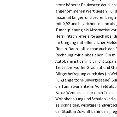
trotz höherer Baukosten deutlic
angenommenen Wert liegen. Für di
maximal langen und teuren bergm
mit 0,92 und bezeichneten ihn als 
Tunnelplanung als Alternative vor
Herr Fritsch referierte auch über 
im Umgang mit öffentlichen Gelder
finden: Dann sollte man auch den 
Rechnung mit einbeziehen! Ein mi
Autobahn ist definitiv nicht „spar
Trotzdem wollen Stadtrat und Sta
Bürgerbefragung durch das (in Wei
Fußgängerzone unvergessene) Büro
die Tunnelvariante im Vorfeld als 
Farce. Wenn quasi nur noch Trasse
Wohnbebauung und Schulen verlauf
zerschneiden, wichtige landwirtsc
der Stadt in Zukunft behindern, reg