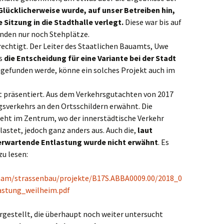
Glücklicherweise wurde, auf unser Betreiben hin,
Sitzung in die Stadthalle verlegt.
Diese war bis auf
anden nur noch Stehplätze.
rechtigt. Der Leiter des Staatlichen Bauamts, Uwe
ss
die Entscheidung für eine Variante bei der Stadt
gefunden werde, könne ein solches Projekt auch im
t präsentiert. Aus dem Verkehrsgutachten von 2017
gsverkehrs an den Ortsschildern erwähnt. Die
ht im Zentrum, wo der innerstädtische Verkehr
stet, jedoch ganz anders aus. Auch die,
laut
erwartende Entlastung wurde nicht erwähnt
. Es
zu lesen:
am/strassenbau/projekte/B17S.ABBA0009.00/2018_0
astung_weilheim.pdf
gestellt, die überhaupt noch weiter untersucht