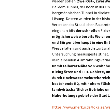
werden sollen:
Zwei Ost-, zwei We
Bei dem Tunnel, der noch in der Un
bergmännischen Tunnel in direkter 
Lösung. Kosten wurden in der bish
Vertreter des Staatlichen Bauamts
eingehen.
Mit der schnellen Fixi
möglicherweise bereits Weichen
und Bürger überhaupt in eine E
Weggefallen sind auch die „ortsna
Untersuchung herausgestellt hat, 
verbleibenden 4 Umfahrungsvarian
unmittelbarer Nähe von Wohnbeb
Kleingärten und FFH-Gebiete, u
durch Hochwasserschutzbereiche
bestehende B2, mit hohem Fläch
landwirtschaftlicher Betriebe u
Naherholungsgebiete der Stadt.
https://www.merkur.de/lokales/w