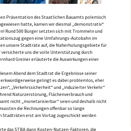
zten Präsentation des Staatlichen Bauamts polemisch
hingewiesen hatte, kamen wir diesmal „demonstrativ“
n! Rund 500 Bürger setzten sich mit Trommeln und
rationszug gegen eine Umfahrungs-Autobahn im
ten unsere Stadträte auf, die Naherholungsgebiete für
 versicherte uns die volle Unterstützung durch
ernhard Greiner erläuterte die Auswirkungen einer
.
diesem Abend dem Stadtrat die Ergebnisse seiner
rkwürdigerweise gelingt es dabei problemlos, eher
zen“, „Verkehrssicherheit“ und „induzierter Verkehr“
hrend Naturzerstörung, Flächenverbrauch und
uamt nicht „monetarisierbar“ seien und deshalb nicht
mussten die Rechnungen offenbar so lange
en Stadträten erst am Vortag zugeschickt werden
rte das STBA dann Kosten-Nutzen-Faktoren, die